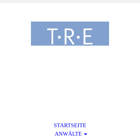
Tribowski • Rapp •
Eyser
Rechtsanwälte & Fachanwälte
STARTSEITE
ANWÄLTE