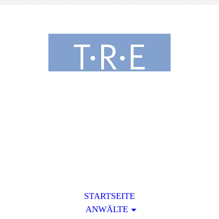
Tribowski • Rapp •
Eyser
Rechtsanwälte & Fachanwälte
STARTSEITE
ANWÄLTE